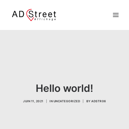
QUI SOMMES NOUS
NOTRE PRODUIT
IMPLANTATION DES RÉSEAUX
ILS NOUS ONT FAIT CONFIANCE
Hello world!
CONTACT
JUIN 11, 2021
|
IN
UNCATEGORIZED
|
BY
ADSTR06